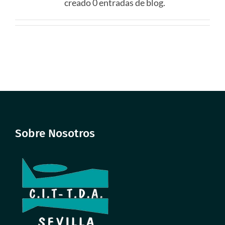
creado 0 entradas de blog.
Familiar a padres
y madres
Test de detección
de riesgo en
menores
CIT TDA –
Quienes Somos
Blog – Noticias –
Actualidad
Sobre Nosotros
Contacto