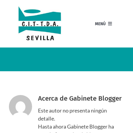
Saltar
al
contenido
MENÚ
Gabinete
Inicio
¿Tiene tu hijo
TDA / TDAH?
Niños
Acerca de
Gabinete Blogger
Adolescentes
Este autor no presenta ningún
detalle.
Adultos
Hasta ahora Gabinete Blogger ha
Orientación